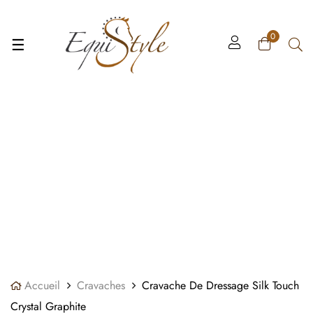
Panneau de gestion des cookies
0
Basculer
☰
la
navigation
Accueil
Cravaches
Cravache De Dressage Silk Touch
Crystal Graphite