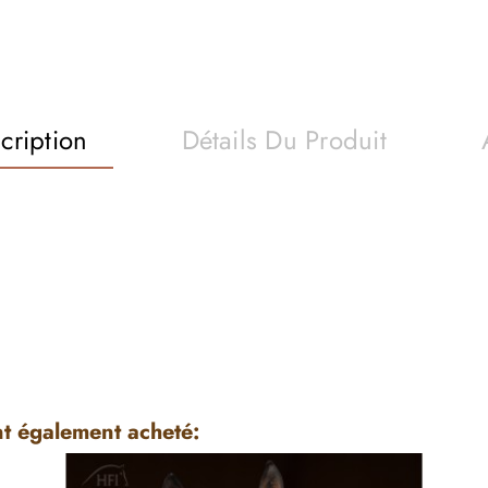
cription
Détails Du Produit
nt également acheté: