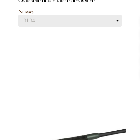
Chaussette douce fausse dépareillée
Pointure