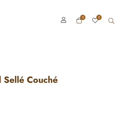
0
0
l Sellé Couché