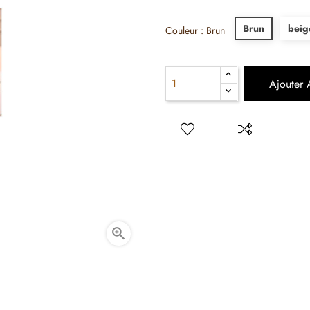
Brun
beig
Couleur : Brun
Ajouter 
