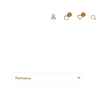
0
0

Pertinence