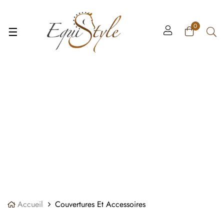
Panneau de gestion des cookies
0
Basculer
☰
la
navigation
Accueil
Couvertures Et Accessoires