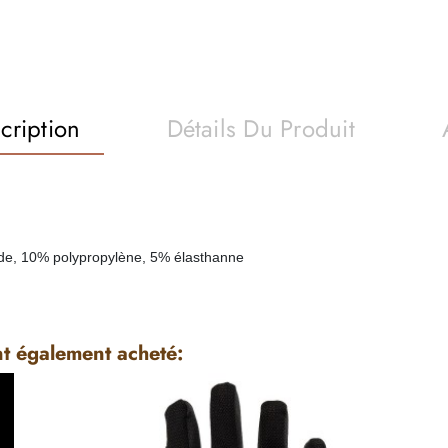
cription
Détails Du Produit
de, 10% polypropylène, 5% élasthanne
nt également acheté: