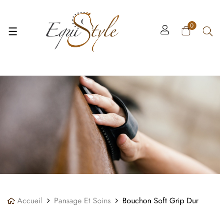
Panneau de gestion des cookies
0
Basculer
☰
la
navigation
Accueil
Pansage Et Soins
Bouchon Soft Grip Dur