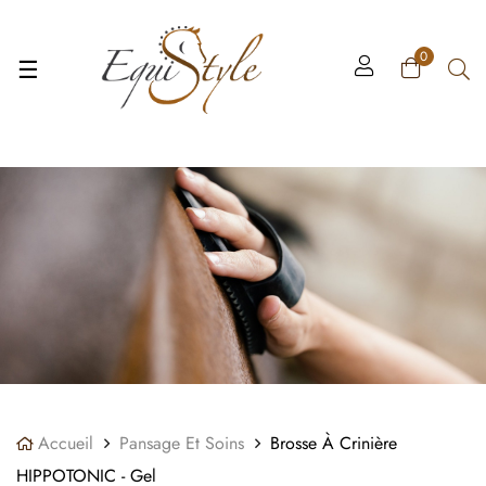
Panneau de gestion des cookies
0
Basculer
☰
la
navigation
Accueil
Pansage Et Soins
Brosse À Crinière
HIPPOTONIC - Gel