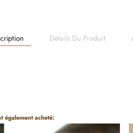
cription
Détails Du Produit
nt également acheté: