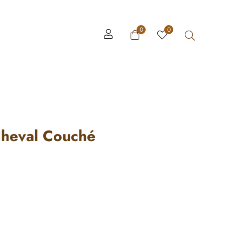
0
0
Cheval Couché